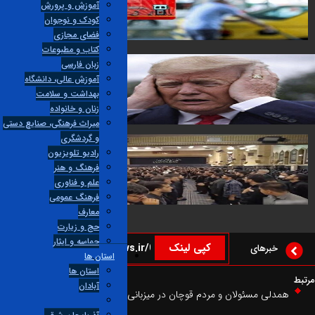
آموزش و پرورش
کودک و نوجوان
فضای مجازی
 سهمیه سوخت به کارت بانکی
کتاب و مطبوعات
۱۴۰۵
زبان فارسی
آموزش عالی، دانشگاه
بهداشت و سلامت
زنان و خانواده
میراث فرهنگی، صنایع دستی
 جهنم بر روی آمریکایی‌ها پس از جنگ با ایران
و گردشگری
راديو تلويزيون
فرهنگ و هنر
علم و فناوری
فرهنگ عمومی
‌ای که اربعین امسال در جای خالی رهبر شهید خالی نماند
معارف
۱۴۰۵
حج و زیارت
حماسه و ایثار
کپی لینک
خبرهای
استان ها
استان ها
آبادان
مدلی مسئولان و مردم قوچان در میزبانی از سوگواران «رهبر شهید»