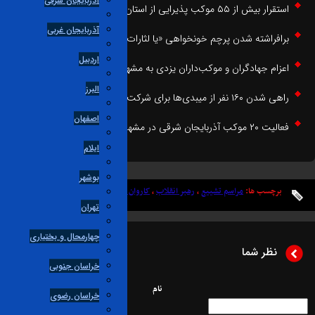
آذربایجان شرقی
قرار بیش از ۵۵ موکب پذیرایی از استان اصفهان در مشهد مقدس
آذربایجان غربی
رافراشته شدن پرچم خونخواهی «یا لثارات الحسین (ع)» در مشهد مقدس
اردبیل
عزام جهادگران و موکب‌داران یزدی به مشهد مقدس
البرز
ی شدن ۱۶۰ نفر از میبدی‌ها برای شرکت در مراسم وداع با رهبر شهید
اصفهان
لیت ۲۰ موکب آذربایجان شرقی در مشهدمقدس
ایلام
بوشهر
برچسب ها:
مراسم تشییع
،
رهبر انقلاب
،
کاروان زائران
،
مشهد مقدس
تهران
چهارمحال و بختیاری
نظر شما
خراسان جنوبی
نام
خراسان رضوی