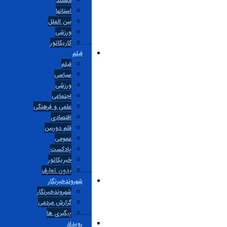
مستند
استانها
بین الملل
ورزشی
کاریکاتور
فیلم
فیلم
سیاسی
ورزشی
اجتماعی
علمی و فرهنگی
اقتصادی
قلم دوربین
عمومی
پادکست
خبریکاتور
بدون تعارف
شهروندخبرنگار
شهروندخبرنگار
گزارش مردمی
پیگیری ها
رویداد