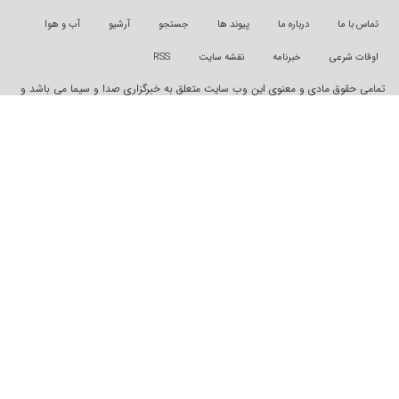
درباره ما
پیوند ها
جستجو
آرشیو
آب و هوا
خبرنامه
نقشه سایت
RSS
دی و معنوی این وب سایت متعلق به خبرگزاری صدا و سیما می باشد و
ونی از آن پیگرد قانونی دارد
"ایران سامانه"