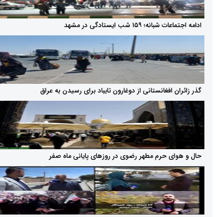
؛ ۱۵۹ شب ایستادگی در مشهد
 افغانستانی از دوغارون تایباد برای رسیدن به عراق
ی حرم مطهر رضوی در روزهای پایانی ماه صفر