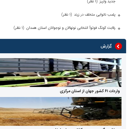
یز
(۱ نظر)
وایی متخلف در زرند
(۱ نظر)
نگ فوتوآ انتخابی نونهالان و نوجوانان استان همدان
(۱ نظر)
ش